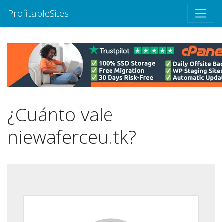
ProfitableSites
¿Cuánto vale
niewaferceu.tk?