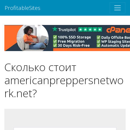
ProfitableSites
Сколько стоит
americanpreppersnetwo
rk.net?