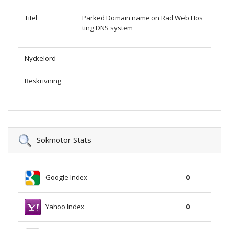
Titel
Parked Domain name on Rad Web Hos
ting DNS system
Nyckelord
Beskrivning
Sökmotor Stats
Google Index
0
Yahoo Index
0