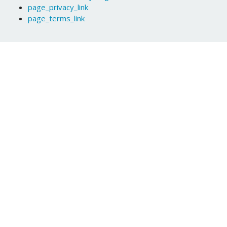
page_privacy_link
page_terms_link