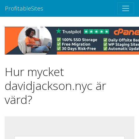
ProfitableSites
Hur mycket
davidjackson.nyc är
värd?