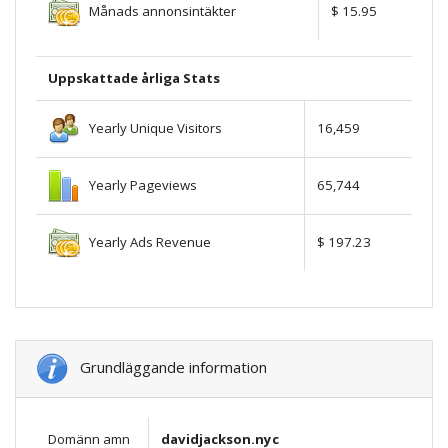
Månads annonsintäkter
$ 15.95
Uppskattade årliga Stats
Yearly Unique Visitors
16,459
Yearly Pageviews
65,744
Yearly Ads Revenue
$ 197.23
Grundläggande information
Domänn amn
davidjackson.nyc