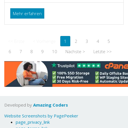
Mehr erfahren
<< Erste
< Vorherige
1
2
3
4
5
6
7
8
9
10
Nächste >
Letzte >>
Developed by
Amazing Coders
Website Screenshots by PagePeeker
page_privacy_link