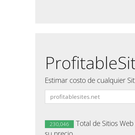
ProfitableSi
Estimar costo de cualquier Si
Total de Sitios Web
230,046
su precio.