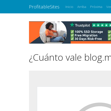
ProfitableSites
Inicio
Arriba
Próxima
Ve
¿Cuánto vale blog.m