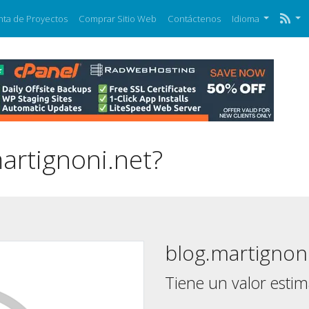
nta de Proyectos
Comprar Sitio Web
Contáctenos
Idioma
artignoni.net?
blog.martignon
Tiene un valor esti