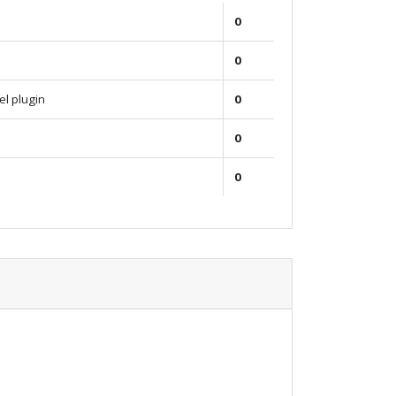
0
0
el plugin
0
0
0