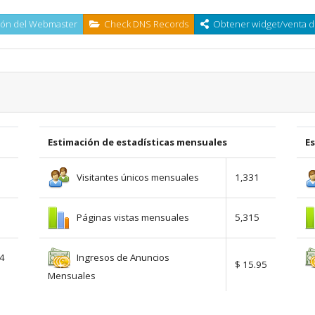
ón del Webmaster
Check DNS Records
Obtener widget/venta d
Estimación de estadísticas mensuales
E
Visitantes únicos mensuales
1,331
Páginas vistas mensuales
5,315
Ingresos de Anuncios
54
$ 15.95
Mensuales