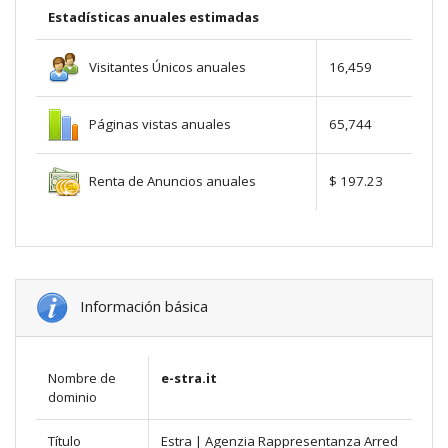
Estadísticas anuales estimadas
Visitantes Únicos anuales
16,459
Páginas vistas anuales
65,744
Renta de Anuncios anuales
$ 197.23
Información básica
Nombre de
e-stra.it
dominio
Título
Estra | Agenzia Rappresentanza Arred