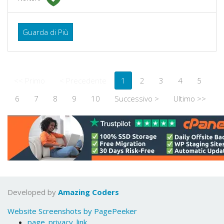
Guarda di Più
<< Primo
< Precedente
1
2
3
4
5
6
7
8
9
10
Successivo >
Ultimo >>
Developed by
Amazing Coders
Website Screenshots by PagePeeker
page_privacy_link