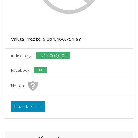
Valuta Prezzo:
$ 391,166,751.67
212,000,000
Indice Bing:
0
Facebook:
Norton:
Guarda di Più