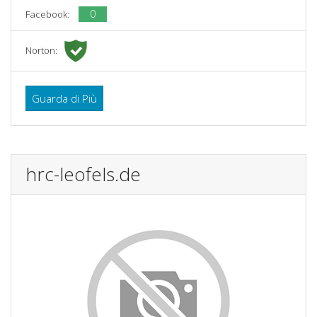
0
Facebook:
Norton:
Guarda di Più
hrc-leofels.de