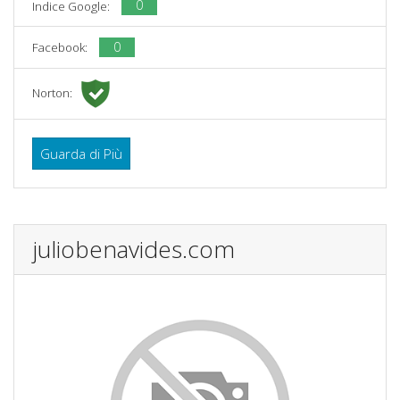
0
Indice Google:
0
Facebook:
Norton:
Guarda di Più
juliobenavides.com