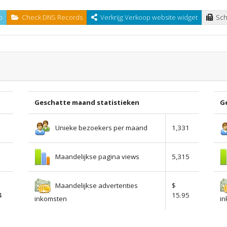
o
Check DNS Records
Verkrijg Verkoop website widget
Scha
Geschatte maand statistieken
Ge
Unieke bezoekers per maand
1,331
Maandelijkse pagina views
0
5,315
Maandelijkse advertenties
$
4
15.95
inkomsten
i