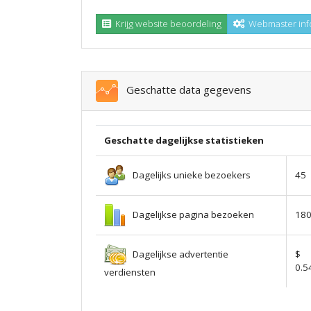
Krijg website beoordeling
Webmaster inf
Geschatte data gegevens
Geschatte dagelijkse statistieken
Dagelijks unieke bezoekers
45
Dagelijkse pagina bezoeken
18
Dagelijkse advertentie
$
0.5
verdiensten