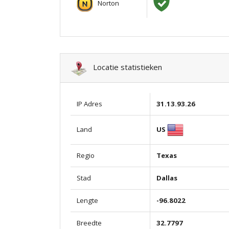
Norton
Locatie statistieken
IP Adres
31.13.93.26
US
Land
Regio
Texas
Stad
Dallas
Lengte
-96.8022
Breedte
32.7797