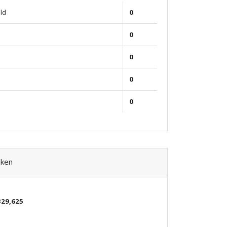
ld
0
0
0
0
0
eken
329,625