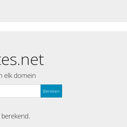
tes.net
n elk domein
Bereken
s berekend.