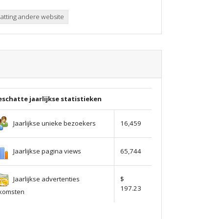
tting andere website
schatte jaarlijkse statistieken
Jaarlijkse unieke bezoekers
16,459
Jaarlijkse pagina views
65,744
Jaarlijkse advertenties
$
197.23
nkomsten