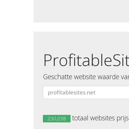
ProfitableSi
Geschatte website waarde va
totaal websites prij
230,038