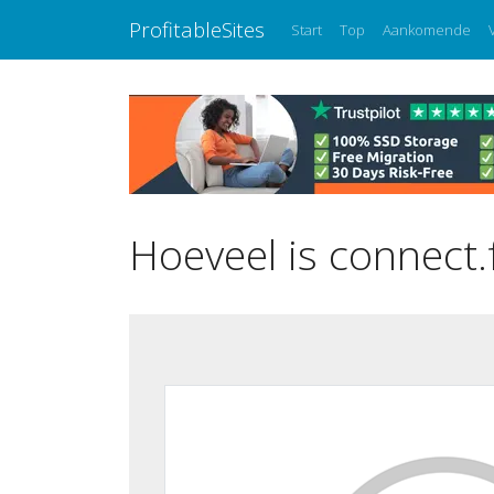
ProfitableSites
Start
Top
Aankomende
Hoeveel is connect