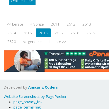
Ontdek meer
<< Eerste
< Vorige
2611
2612
2613
2614
2615
2616
2617
2618
2619
2620
Volgende >
Laatste >>
Developed by
Amazing Coders
Website Screenshots by PagePeeker
page_privacy_link
page_terms_link