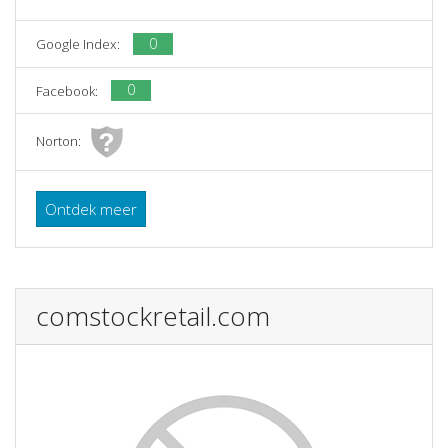
0
Google Index:
0
Facebook:
Norton:
Ontdek meer
comstockretail.com