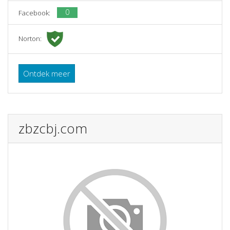
0
Facebook:
Norton:
Ontdek meer
zbzcbj.com