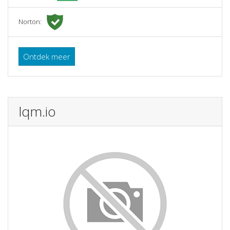
Norton:
Ontdek meer
lqm.io