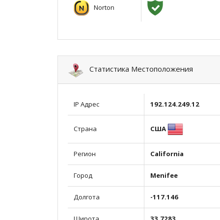
Norton
Статистика Местоположения
IP Адрес
192.124.249.12
США
Страна
Регион
California
Город
Menifee
Долгота
-117.146
Широта
33.7283