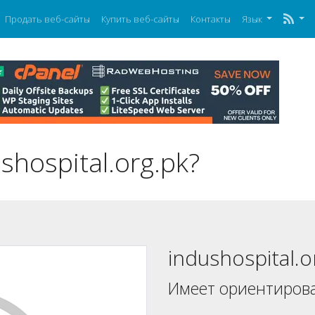
Продать веб-сайты
Купить веб-сайты
Контакты
Язык
shospital.org.pk?
indushospital.o
Имеет ориентиров