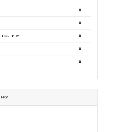
0
0
в плагине
0
0
0
тика