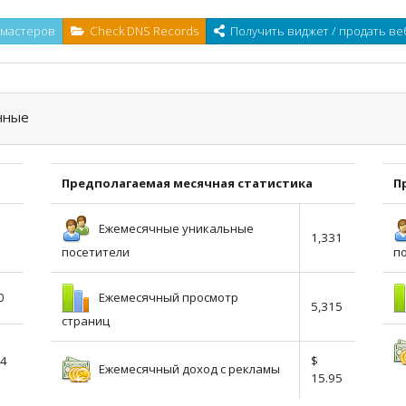
-мастеров
Check DNS Records
Получить виджет / продать ве
нные
Предполагаемая месячная статистика
П
Ежемесячные уникальные
1,331
посетители
п
Ежемесячный просмотр
0
5,315
страниц
54
$
Ежемесячный доход с рекламы
15.95