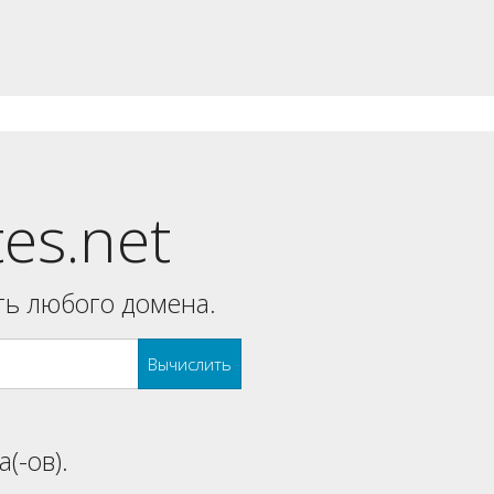
tes.net
ь любого домена.
Вычислить
(-ов).