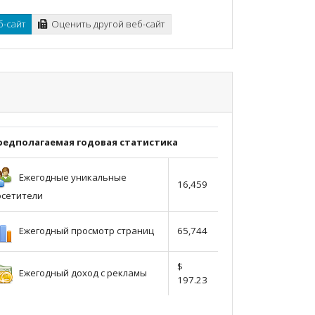
б-сайт
Оценить другой веб-сайт
редполагаемая годовая статистика
Ежегодные уникальные
16,459
осетители
Ежегодный просмотр страниц
65,744
$
Ежегодный доход с рекламы
197.23