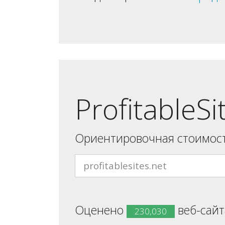
ProfitableSi
Ориентировочная стоимост
Оценено
веб-сайта
230,030