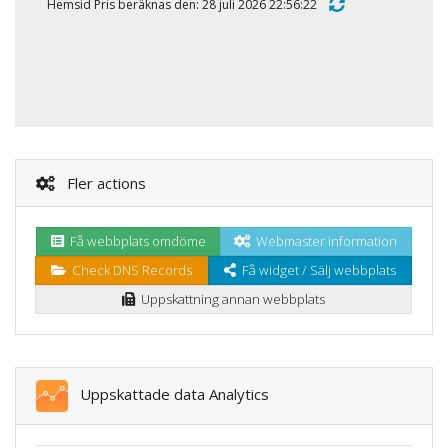
Hemsid Pris beräknas den: 28 juli 2026 22:56:22
Fler actions
Få webbplats omdöme
Webmaster information
Check DNS Records
Få widget / Sälj webbplats
Uppskattning annan webbplats
Uppskattade data Analytics