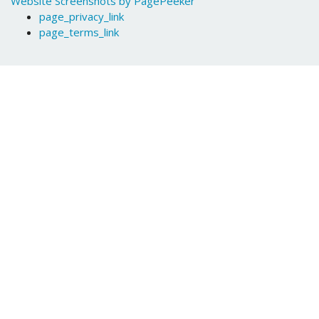
Website Screenshots by PagePeeker
page_privacy_link
page_terms_link