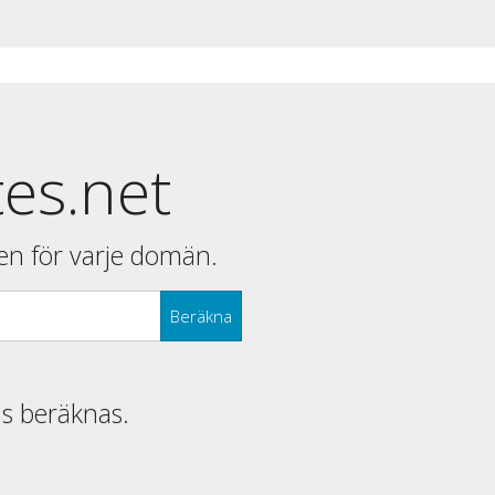
tes.net
en för varje domän.
Beräkna
is beräknas.