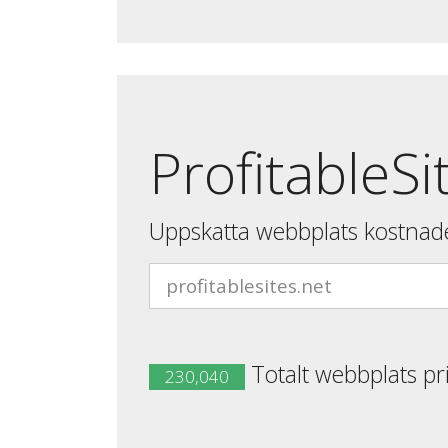
ProfitableSi
Uppskatta webbplats kostnad
Totalt webbplats pr
230,040