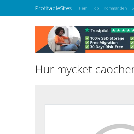
ProfitableSites
Hem
Top
Kommanden
S
Hur mycket caochen