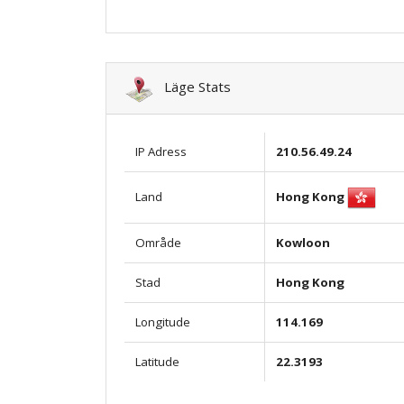
Läge Stats
IP Adress
210.56.49.24
Hong Kong
Land
Område
Kowloon
Stad
Hong Kong
Longitude
114.169
Latitude
22.3193