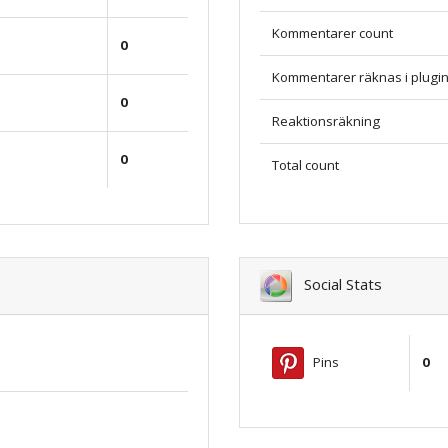
Kommentarer count
0
Kommentarer räknas i plugi
0
Reaktionsräkning
0
Total count
Social Stats
Pins
0