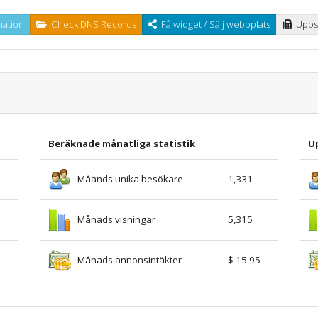
ation
Check DNS Records
Få widget / Sälj webbplats
Uppsk
Beräknade månatliga statistik
U
Måands unika besökare
1,331
Månads visningar
5,315
Månads annonsintäkter
$ 15.95