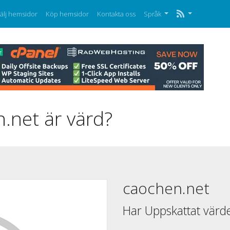
älj hemsidor
Köp hemsidor
Kontakta oss
Språk
.net är värd?
caochen.net
Har Uppskattat värd