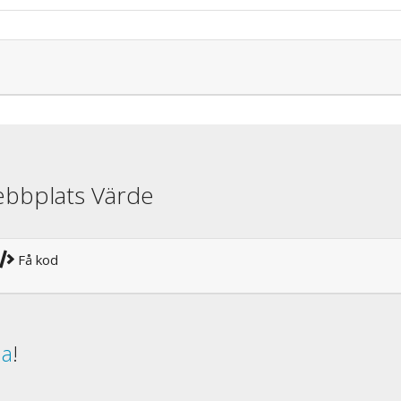
ebbplats Värde
Få kod
da
!