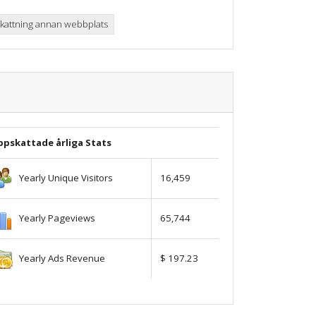
attning annan webbplats
ppskattade årliga Stats
Yearly Unique Visitors
16,459
Yearly Pageviews
65,744
Yearly Ads Revenue
$ 197.23