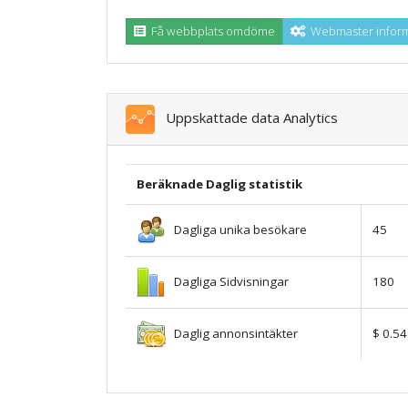
Få webbplats omdöme
Webmaster inform
Uppskattade data Analytics
Beräknade Daglig statistik
Dagliga unika besökare
45
Dagliga Sidvisningar
180
Daglig annonsintäkter
$ 0.54