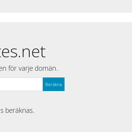
tes.net
en för varje domän.
Beräkna
is beräknas.