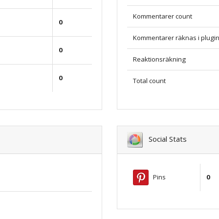
Kommentarer count
0
Kommentarer räknas i plugi
0
Reaktionsräkning
0
Total count
Social Stats
Pins
0