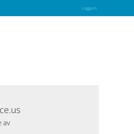
Logga in
ce.us
e av