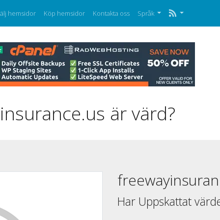
älj hemsidor
Köp hemsidor
Kontakta oss
Språk
insurance.us är värd?
freewayinsuran
Har Uppskattat värd