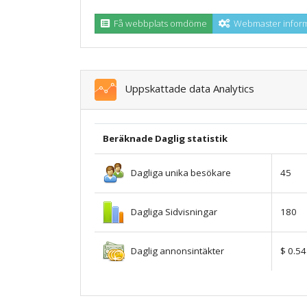
Få webbplats omdöme
Webmaster inform
Uppskattade data Analytics
Beräknade Daglig statistik
Dagliga unika besökare
45
Dagliga Sidvisningar
180
Daglig annonsintäkter
$ 0.54