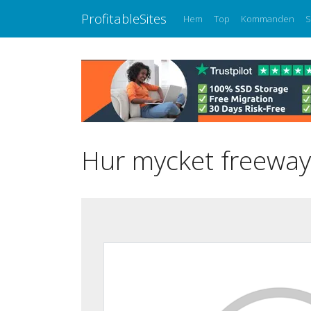
ProfitableSites
Hem
Top
Kommanden
S
Hur mycket freeway