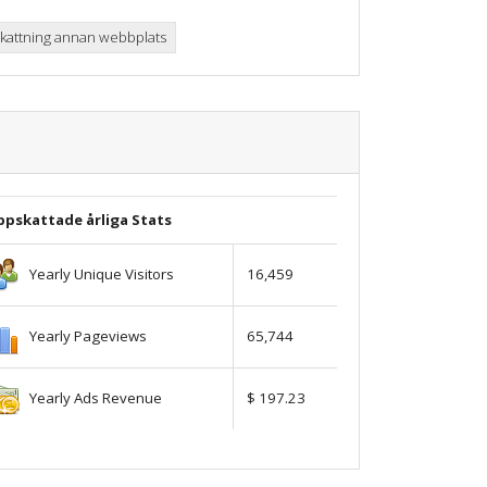
attning annan webbplats
ppskattade årliga Stats
Yearly Unique Visitors
16,459
Yearly Pageviews
65,744
Yearly Ads Revenue
$ 197.23