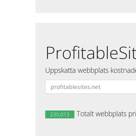
ProfitableSi
Uppskatta webbplats kostnad
Totalt webbplats pr
230,013