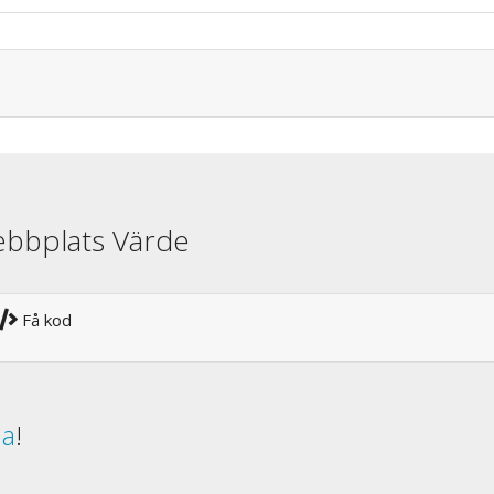
ebbplats Värde
Få kod
da
!