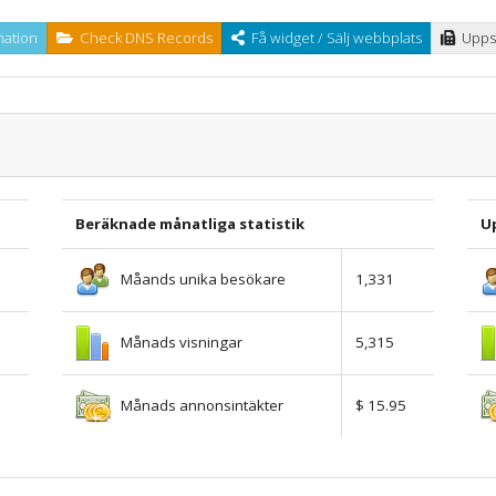
ation
Check DNS Records
Få widget / Sälj webbplats
Uppsk
Beräknade månatliga statistik
U
Måands unika besökare
1,331
Månads visningar
5,315
Månads annonsintäkter
$ 15.95