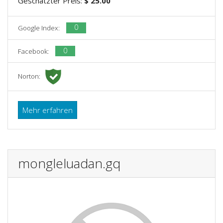
Geschätzter Preis:
$ 25.00
0
Google Index:
0
Facebook:
Norton:
Mehr erfahren
mongleluadan.gq