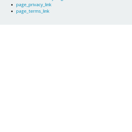
page_privacy_link
page_terms_link