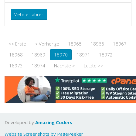
Mehr erfahren
<< Erste
< Vorherige
18965
18966
18967
18968
18969
18970
18971
18972
18973
18974
Nächste >
Letzte >>
Developed by
Amazing Coders
Website Screenshots by PagePeeker