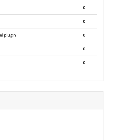
0
0
el plugin
0
0
0