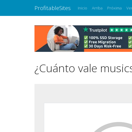
ProfitableSites
Inicio
Arriba
Próxima
Ve
¿Cuánto vale music