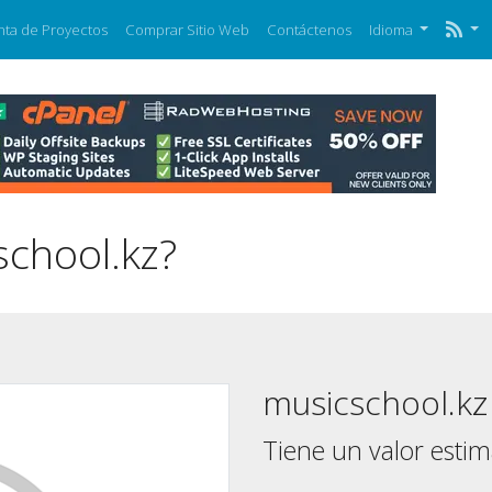
nta de Proyectos
Comprar Sitio Web
Contáctenos
Idioma
school.kz?
musicschool.kz
Tiene un valor esti