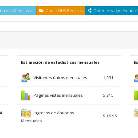
ón del Webmaster
Check DNS Records
Obtener widget/venta d
Estimación de estadísticas mensuales
E
Visitantes únicos mensuales
1,331
Páginas vistas mensuales
5,315
Ingresos de Anuncios
54
$ 15.95
Mensuales