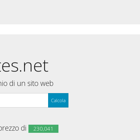
tes.net
nio di un sito web
Calcola
 prezzo di
230,041