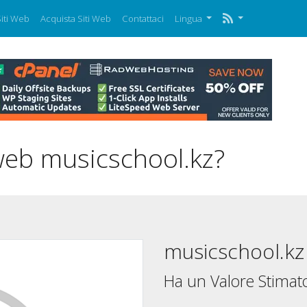
iti Web
Acquista Siti Web
Contattaci
Lingua
 web musicschool.kz?
musicschool.kz
Ha un Valore Stimato