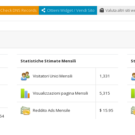
Check DNS Records
Ottieni Widget / Vendi Sito
Valuta altri siti 
Statistiche Stimate Mensili
St
Visitatori Unici Mensili
1,331
Visualizzazioni pagina Mensili
5,315
Reddito Ads Mensile
$ 15.95
.54