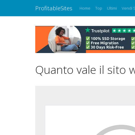
ProfitableSites
Home
Top
Ultimi
Vendi S
Quanto vale il sito