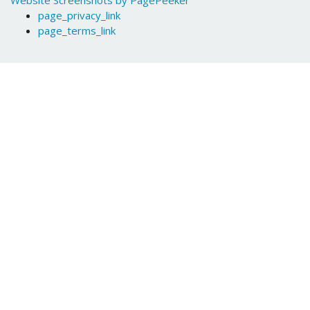
Website Screenshots by PagePeeker
page_privacy_link
page_terms_link