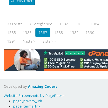
Utforksa mer
<< Första
< Föregående
1382
1383
1384
1385
1386
1387
1388
1389
1390
1391
Nästa >
Sista >>
Developed by
Amazing Coders
Website Screenshots by PagePeeker
page_privacy_link
page_terms_link