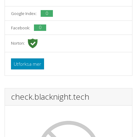
0
Google Index:
0
Facebook:
Norton:
Utforksa mer
check.blacknight.tech