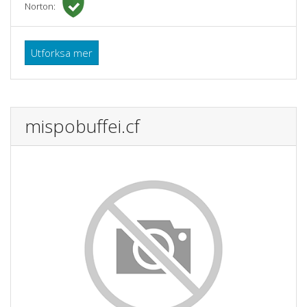
Norton:
Utforksa mer
mispobuffei.cf