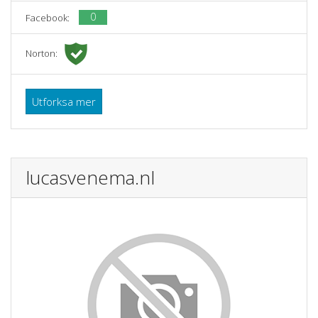
0
Facebook:
Norton:
Utforksa mer
lucasvenema.nl