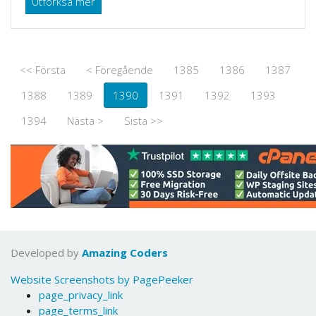
Utforksa mer
<< Första
< Föregående
1385
1386
1387
1388
1389
1390
1391
1392
1393
1394
Nästa >
Sista >>
Developed by
Amazing Coders
Website Screenshots by PagePeeker
page_privacy_link
page_terms_link