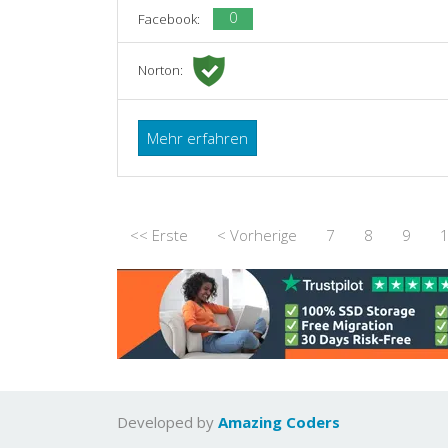
0
Facebook:
Norton:
Mehr erfahren
<< Erste
< Vorherige
7
8
9
Developed by
Amazing Coders