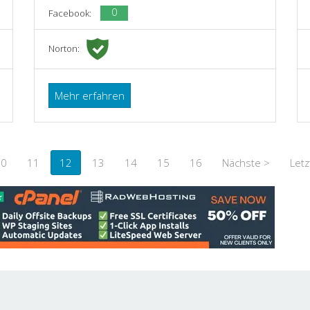
0
Facebook:
Norton:
Mehr erfahren
10
11
12
13
14
15
16
Nächste >
Letz