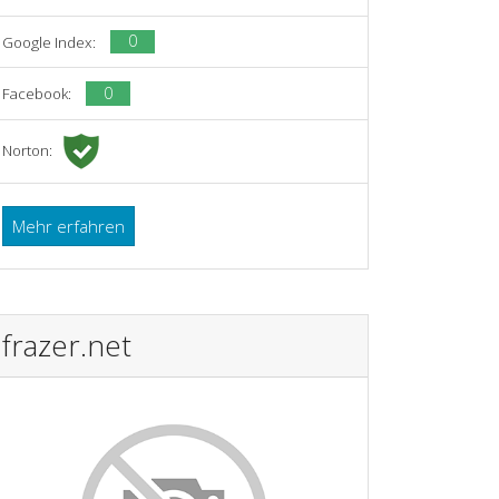
0
Google Index:
0
Facebook:
Norton:
Mehr erfahren
frazer.net