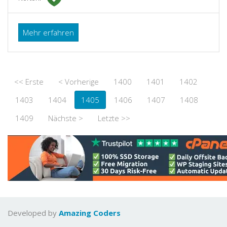
Mehr erfahren
<< Erste
< Vorherige
1400
1401
1402
1403
1404
1405
1406
1407
1408
1409
Nächste >
Letzte >>
Developed by
Amazing Coders