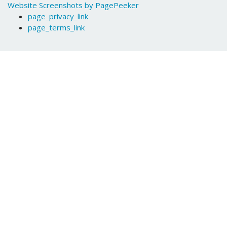
Website Screenshots by PagePeeker
page_privacy_link
page_terms_link