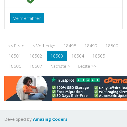
Mehr erfahren
<< Erste
< Vorherige
18498
18499
18500
18501
18502
18503
18504
18505
18506
18507
Nächste >
Letzte >>
Developed by
Amazing Coders