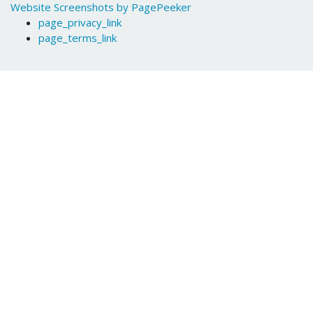
Website Screenshots by PagePeeker
page_privacy_link
page_terms_link